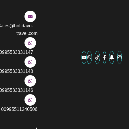
Sales@holidayn-
travel.com
00995533331147
00995533331148
00995533331146
00995511240506