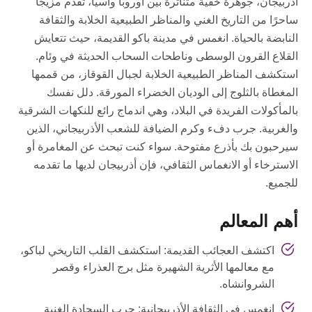
أذربيجان، جوهرة خفية متناثرة بين أوروبا وآسيا، تقدم مزيجًا
ساحرًا من التاريخ الغني والمناظر الطبيعية الخلابة والثقافة
النابضة بالحياة. انغمس في مدينة باكو القديمة، حيث تتعايش
القلاع القرون الوسطى وناطحات السحاب الحديثة في وئام.
استكشف المناظر الطبيعية الخلابة لجبال القوقاز، من قممها
المغطاة بالثلوج إلى الوديان الخضراء المورقة. دلل نفسك
بالمأكولات الفريدة في البلاد، وهي اندماج رائع للنكهات الشرقية
والغربية. جرب دفء وكرم الضيافة للشعب الأذربيجاني، الذين
سيرحبون بك بأذرع مفتوحة. سواء كنت تبحث عن المغامرة أو
الاسترخاء أو الانغماس الثقافي، فإن أذربيجان لديها ما تقدمه
للجميع.
أهم المعالم
اكتشف العجائب القديمة: استكشف القلب التاريخي لباكو،
مع معالمها الأثرية الشهيرة مثل برج العذراء وقصر
الشروانشاه.
انغمس في الثقافة الأذربيجانية: جرب السجادة الغنية