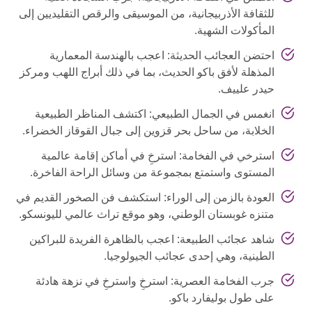
للثقافة الأذربيجانية، من الموسيقى والرقص التقليديين إلى
المأكولات الشهية.
احتضن العجائب الحديثة: اعجب بالهندسة المعمارية
المذهلة لأفق باكو الحديث، بما في ذلك أبراج اللهب ومركز
حيدر علييف.
انغمس في الجمال الطبيعي: اكتشف المناظر الطبيعية
الخلابة، من ساحل بحر قزوين إلى جبال القوقاز الخضراء.
استرخي في الفخامة: استرخِ في أماكن إقامة عالمية
المستوى واستمتع بمجموعة من وسائل الراحة الفاخرة.
العودة بالزمن إلى الوراء: استكشف فن الصخور القديم في
متنزه غوبستان الوطني، وهو موقع تراث عالمي لليونسكو.
شاهد عجائب الطبيعة: اعجب بالظاهرة الفريدة للبراكين
الطينية، وهي إحدى عجائب الجيولوجيا.
جرب الفخامة العصرية: استرخِ واسترخِ في نزهة هادئة
على طول بوليفارد باكو.